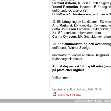
Gertrud Åström
, fil. dr h.c. och tidigar
Yoomi Renström
, ledamot i EU:s regi
ordförande Ovanåker (S)
Britt-Marie S Torstensson
, ordförande 
11.15: Utfrågning av kandidater i EU-vale
Anu Majkvist
, EP-kandidat, Centerparti
Lotta Johnsson
Fornarve EP-kandidat, 
Xx, EP-kandidat, Liberalerna (tbc)
Carina Ohlsson
, EP, Socialdemokratern
12.05:
Sammanfattning och avslutnin
ordförande Winnet Sverige
Moderator för dagen är
Clara Berglund
,
Kvinnoorganisationer
Anmäl dig senast 10 maj till info@wi
på plats eller digitalt.
Välkommen!
Uppdaterat av Eva Lindholm, 2024-05-06
Utskriftsvänlig sida
Winnet Sverige • Kansli: Norr