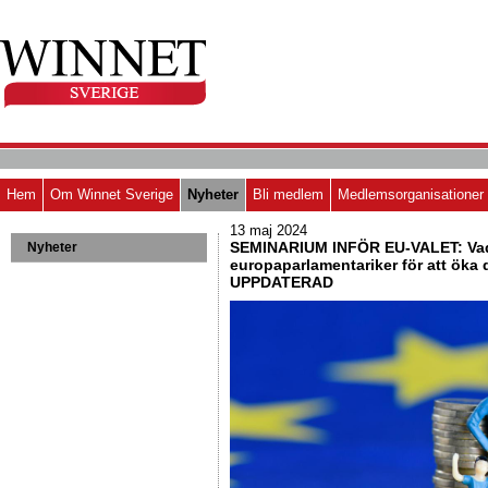
Hem
Om Winnet Sverige
Nyheter
Bli medlem
Medlemsorganisationer
13 maj 2024
SEMINARIUM INFÖR EU-VALET: Vad
Nyheter
europaparlamentariker för att öka
UPPDATERAD