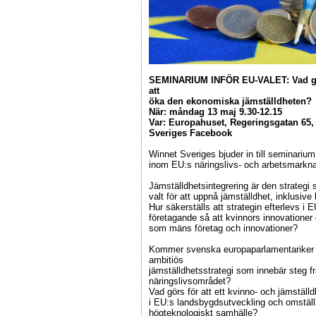
SEMINARIUM INFÖR EU-VALET: Vad gör
att
öka den ekonomiska jämställdheten?
När: måndag 13 maj 9.30-12.15
Var: Europahuset, Regeringsgatan 65, 
Sveriges Facebook
Winnet Sveriges bjuder in till seminariu
inom EU:s näringslivs- och arbetsmarkna
Jämställdhetsintegrering är den strateg
valt för att uppnå jämställdhet, inklusi
Hur säkerställs att strategin efterlevs i E
företagande så att kvinnors innovationer
som mäns företag och innovationer?
Kommer svenska europaparlamentariker v
ambitiös
jämställdhetsstrategi som innebär steg 
näringslivsområdet?
Vad görs för att ett kvinno- och jämställ
i EU:s landsbygdsutveckling och omställnin
högteknologiskt samhälle?