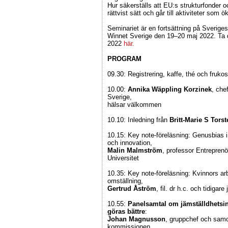
Hur säkerställs att EU:s strukturfonder 
rättvist sätt och går till aktiviteter som 
Seminariet är en fortsättning på Sverig
Winnet Sverige den 19–20 maj 2022. Ta 
2022
här.
PROGRAM
09.30: Registrering, kaffe, thé och frukost
10.00:
Annika Wäppling Korzinek
, che
Sverige,
hälsar välkommen
10.10: Inledning från
Britt-Marie S Tors
10.15: Key note-föreläsning: Genusbias i 
och innovation,
Malin Malmström
, professor Entrepren
Universitet
10.35: Key note-föreläsning: Kvinnors ar
omställning,
Gertrud Åström
, fil. dr h.c. och tidigar
10.55:
Panelsamtal om jämställdhetsin
göras bättre
:
Johan Magnusson
, gruppchef och samo
kommissionen,