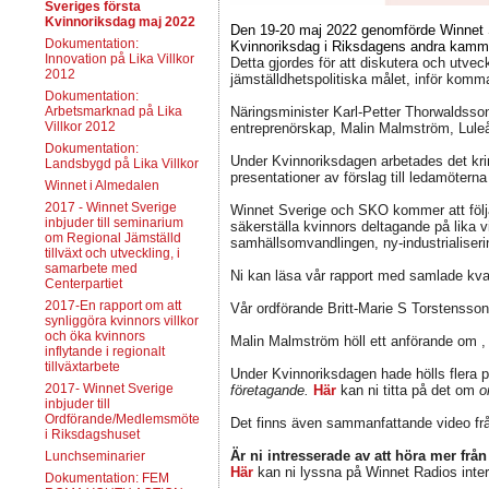
Sveriges första
Kvinnoriksdag maj 2022
Den 19-20 maj 2022 genomförde Winnet S
Dokumentation:
Kvinnoriksdag i Riksdagens andra kam
Innovation på Lika Villkor
Detta gjordes för att diskutera och utve
2012
jämställdhetspolitiska målet, inför komm
Dokumentation:
Näringsminister Karl-Petter Thorwaldsso
Arbetsmarknad på Lika
Villkor 2012
entreprenörskap, Malin Malmström, Luleå
Dokumentation:
Under Kvinnoriksdagen arbetades det kri
Landsbygd på Lika Villkor
presentationer av förslag till ledamötern
Winnet i Almedalen
2017 - Winnet Sverige
Winnet Sverige och SKO kommer att följa 
inbjuder till seminarium
säkerställa kvinnors deltagande på lika
om Regional Jämställd
samhällsomvandlingen, ny-industrialiserin
tillväxt och utveckling, i
samarbete med
Ni kan läsa vår rapport med samlade kva
Centerpartiet
2017-En rapport om att
Vår ordförande Britt-Marie S Torstensso
synliggöra kvinnors villkor
och öka kvinnors
Malin Malmström höll ett anförande om ,
inflytande i regionalt
tillväxtarbete
Under Kvinnoriksdagen hade hölls flera 
2017- Winnet Sverige
företagande.
Här
kan ni titta på det om
om
inbjuder till
Ordförande/Medlemsmöte
Det finns även sammanfattande video frå
i Riksdagshuset
Är ni intresserade av att höra mer från
Lunchseminarier
Här
kan ni lyssna på Winnet Radios inte
Dokumentation: FEM