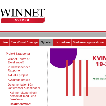
Hem
Om Winnet Sverige
Nyheter
Bli medlem
Medlemsorganisationer
Projekt & rapporter
Winnet Centre of
Excellence®
Publikationer och
Rapporter
Aktuella projekt
Avslutade projekt
Dokumentation från
konferenser & seminarier
Kvinnor-ekonomi och
demokrati med Lena
Josefsson
Dokumentation: