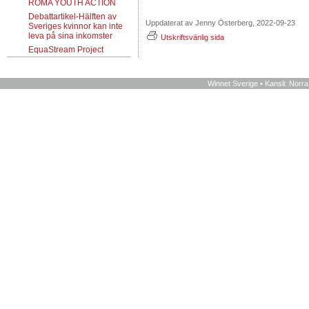
ROMA YOUTH ACTION
Debattartikel-Hälften av
Uppdaterat av Jenny Österberg, 2022-09-23
Sveriges kvinnor kan inte
leva på sina inkomster
Utskriftsvänlig sida
EquaStream Project
Winnet Sverige • Kansli: Norr