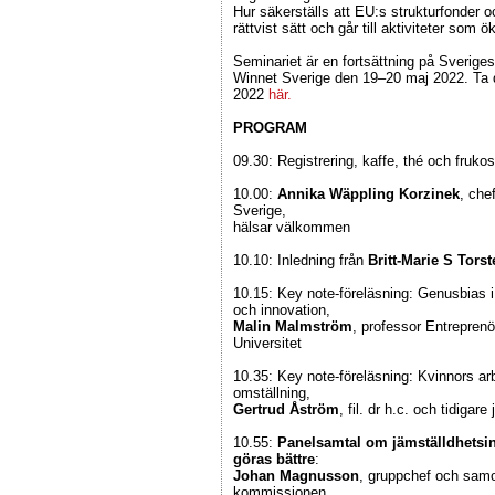
Hur säkerställs att EU:s strukturfonder 
rättvist sätt och går till aktiviteter som 
Seminariet är en fortsättning på Sverig
Winnet Sverige den 19–20 maj 2022. Ta 
2022
här.
PROGRAM
09.30: Registrering, kaffe, thé och frukost
10.00:
Annika Wäppling Korzinek
, che
Sverige,
hälsar välkommen
10.10: Inledning från
Britt-Marie S Tors
10.15: Key note-föreläsning: Genusbias i 
och innovation,
Malin Malmström
, professor Entrepren
Universitet
10.35: Key note-föreläsning: Kvinnors ar
omställning,
Gertrud Åström
, fil. dr h.c. och tidigar
10.55:
Panelsamtal om jämställdhetsin
göras bättre
:
Johan Magnusson
, gruppchef och samo
kommissionen,