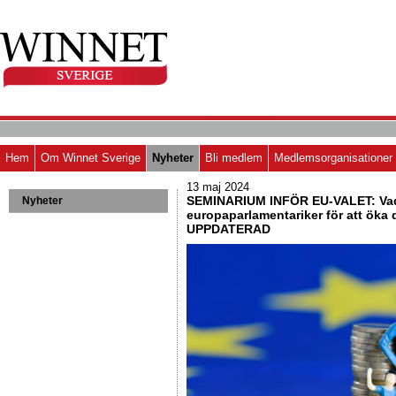
Hem
Om Winnet Sverige
Nyheter
Bli medlem
Medlemsorganisationer
13 maj 2024
SEMINARIUM INFÖR EU-VALET: Vad
Nyheter
europaparlamentariker för att öka
UPPDATERAD