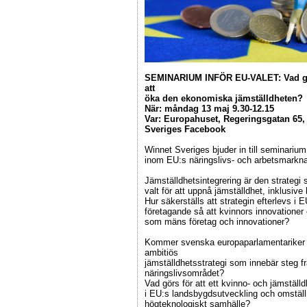
SEMINARIUM INFÖR EU-VALET: Vad gör
att
öka den ekonomiska jämställdheten?
När: måndag 13 maj 9.30-12.15
Var: Europahuset, Regeringsgatan 65, 
Sveriges Facebook
Winnet Sveriges bjuder in till seminariu
inom EU:s näringslivs- och arbetsmarkna
Jämställdhetsintegrering är den strateg
valt för att uppnå jämställdhet, inklusi
Hur säkerställs att strategin efterlevs i E
företagande så att kvinnors innovationer
som mäns företag och innovationer?
Kommer svenska europaparlamentariker v
ambitiös
jämställdhetsstrategi som innebär steg 
näringslivsområdet?
Vad görs för att ett kvinno- och jämställ
i EU:s landsbygdsutveckling och omställnin
högteknologiskt samhälle?