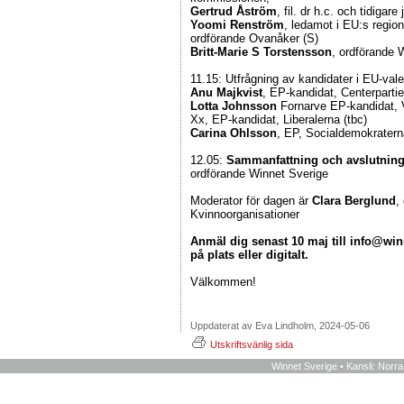
Gertrud Åström
, fil. dr h.c. och tidigar
Yoomi Renström
, ledamot i EU:s regi
ordförande Ovanåker (S)
Britt-Marie S Torstensson
, ordförande 
11.15: Utfrågning av kandidater i EU-vale
Anu Majkvist
, EP-kandidat, Centerparti
Lotta Johnsson
Fornarve EP-kandidat, 
Xx, EP-kandidat, Liberalerna (tbc)
Carina Ohlsson
, EP, Socialdemokratern
12.05:
Sammanfattning och avslutnin
ordförande Winnet Sverige
Moderator för dagen är
Clara Berglund
,
Kvinnoorganisationer
Anmäl dig senast 10 maj till info@wi
på plats eller digitalt.
Välkommen!
Uppdaterat av Eva Lindholm, 2024-05-06
Utskriftsvänlig sida
Winnet Sverige • Kansli: Norr