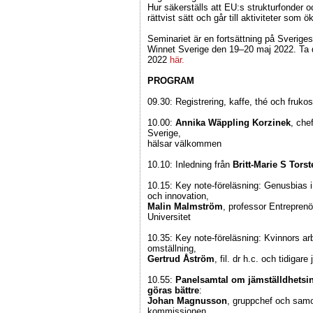
Hur säkerställs att EU:s strukturfonder 
rättvist sätt och går till aktiviteter som 
Seminariet är en fortsättning på Sverig
Winnet Sverige den 19–20 maj 2022. Ta 
2022
här.
PROGRAM
09.30: Registrering, kaffe, thé och frukost
10.00:
Annika Wäppling Korzinek
, che
Sverige,
hälsar välkommen
10.10: Inledning från
Britt-Marie S Tors
10.15: Key note-föreläsning: Genusbias i 
och innovation,
Malin Malmström
, professor Entrepren
Universitet
10.35: Key note-föreläsning: Kvinnors ar
omställning,
Gertrud Åström
, fil. dr h.c. och tidigar
10.55:
Panelsamtal om jämställdhetsin
göras bättre
:
Johan Magnusson
, gruppchef och samo
kommissionen,