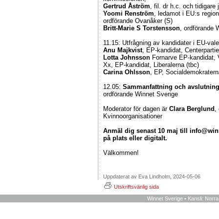
Gertrud Åström
, fil. dr h.c. och tidigar
Yoomi Renström
, ledamot i EU:s regi
ordförande Ovanåker (S)
Britt-Marie S Torstensson
, ordförande 
11.15: Utfrågning av kandidater i EU-vale
Anu Majkvist
, EP-kandidat, Centerparti
Lotta Johnsson
Fornarve EP-kandidat, 
Xx, EP-kandidat, Liberalerna (tbc)
Carina Ohlsson
, EP, Socialdemokratern
12.05:
Sammanfattning och avslutnin
ordförande Winnet Sverige
Moderator för dagen är
Clara Berglund
,
Kvinnoorganisationer
Anmäl dig senast 10 maj till info@wi
på plats eller digitalt.
Välkommen!
Uppdaterat av Eva Lindholm, 2024-05-06
Utskriftsvänlig sida
Winnet Sverige • Kansli: Norr