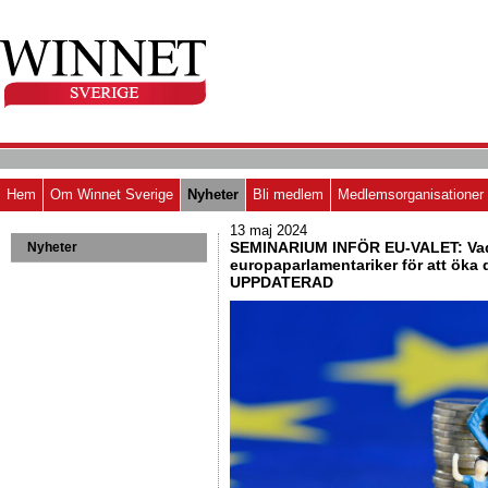
Hem
Om Winnet Sverige
Nyheter
Bli medlem
Medlemsorganisationer
13 maj 2024
SEMINARIUM INFÖR EU-VALET: Vad
Nyheter
europaparlamentariker för att öka
UPPDATERAD