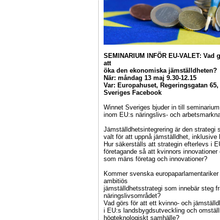
SEMINARIUM INFÖR EU-VALET: Vad gör
att
öka den ekonomiska jämställdheten?
När: måndag 13 maj 9.30-12.15
Var: Europahuset, Regeringsgatan 65, 
Sveriges Facebook
Winnet Sveriges bjuder in till seminariu
inom EU:s näringslivs- och arbetsmarkna
Jämställdhetsintegrering är den strateg
valt för att uppnå jämställdhet, inklusi
Hur säkerställs att strategin efterlevs i E
företagande så att kvinnors innovationer
som mäns företag och innovationer?
Kommer svenska europaparlamentariker v
ambitiös
jämställdhetsstrategi som innebär steg 
näringslivsområdet?
Vad görs för att ett kvinno- och jämställ
i EU:s landsbygdsutveckling och omställnin
högteknologiskt samhälle?