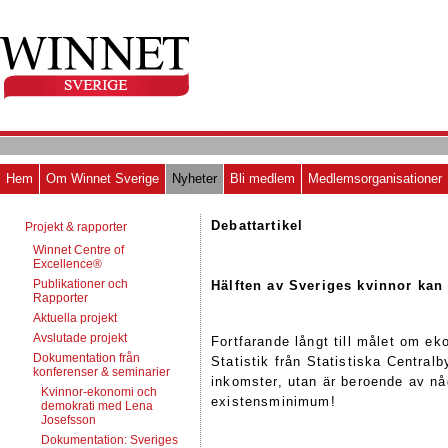
Hem
Om Winnet Sverige
Nyheter
Bli medlem
Medlemsorganisationer
Debattartikel
Projekt & rapporter
Winnet Centre of
Excellence®
Publikationer och
Hälften av Sveriges kvinnor kan 
Rapporter
Aktuella projekt
Avslutade projekt
Fortfarande långt till målet om e
Dokumentation från
Statistik från Statistiska Centralb
konferenser & seminarier
inkomster, utan är beroende av nå
Kvinnor-ekonomi och
existensminimum!
demokrati med Lena
Josefsson
Dokumentation: Sveriges