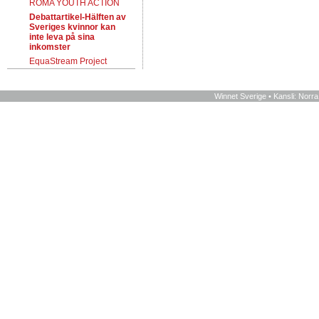
ROMA YOUTH ACTION
Debattartikel-Hälften av
Sveriges kvinnor kan
inte leva på sina
inkomster
EquaStream Project
Winnet Sverige • Kansli: Norr