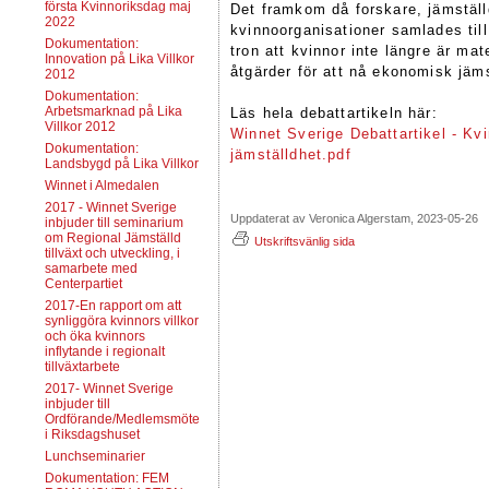
första Kvinnoriksdag maj
Det framkom då forskare, jämställ
2022
kvinnoorganisationer samlades til
Dokumentation:
tron att kvinnor inte längre är ma
Innovation på Lika Villkor
åtgärder för att nå ekonomisk jäm
2012
Dokumentation:
Arbetsmarknad på Lika
Läs hela debattartikeln här:
Villkor 2012
Winnet Sverige Debattartikel - K
Dokumentation:
jämställdhet.pdf
Landsbygd på Lika Villkor
Winnet i Almedalen
2017 - Winnet Sverige
Uppdaterat av Veronica Algerstam, 2023-05-26
inbjuder till seminarium
om Regional Jämställd
Utskriftsvänlig sida
tillväxt och utveckling, i
samarbete med
Centerpartiet
2017-En rapport om att
synliggöra kvinnors villkor
och öka kvinnors
inflytande i regionalt
tillväxtarbete
2017- Winnet Sverige
inbjuder till
Ordförande/Medlemsmöte
i Riksdagshuset
Lunchseminarier
Dokumentation: FEM