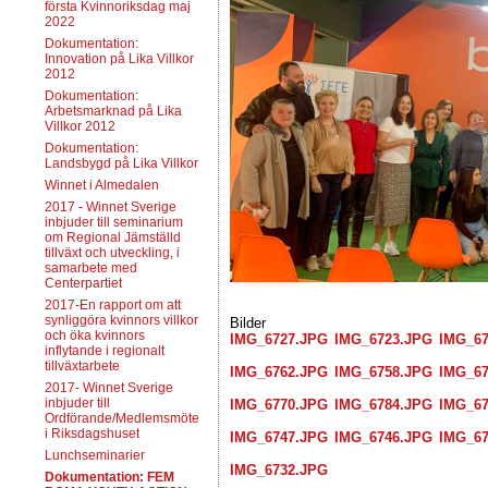
första Kvinnoriksdag maj
2022
Dokumentation:
Innovation på Lika Villkor
2012
Dokumentation:
Arbetsmarknad på Lika
Villkor 2012
Dokumentation:
Landsbygd på Lika Villkor
Winnet i Almedalen
2017 - Winnet Sverige
inbjuder till seminarium
om Regional Jämställd
tillväxt och utveckling, i
samarbete med
Centerpartiet
2017-En rapport om att
synliggöra kvinnors villkor
Bilder
och öka kvinnors
IMG_6727.JPG
IMG_6723.JPG
IMG_67
inflytande i regionalt
tillväxtarbete
IMG_6762.JPG
IMG_6758.JPG
IMG_67
2017- Winnet Sverige
inbjuder till
IMG_6770.JPG
IMG_6784.JPG
IMG_67
Ordförande/Medlemsmöte
i Riksdagshuset
IMG_6747.JPG
IMG_6746.JPG
IMG_67
Lunchseminarier
IMG_6732.JPG
Dokumentation: FEM