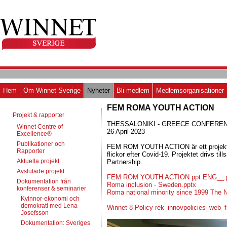
Hem
Om Winnet Sverige
Nyheter
Bli medlem
Medlemsorganisationer
FEM ROMA YOUTH ACTION
Projekt & rapporter
THESSALONIKI - GREECE CONFERE
Winnet Centre of
26 April 2023
Excellence®
Publikationer och
FEM ROM YOUTH ACTION är ett projekt var
Rapporter
flickor efter Covid-19. Projektet drivs
Aktuella projekt
Partnership. 
Avslutade projekt
FEM ROM YOUTH ACTION ppt ENG__.
Dokumentation från
Roma inclusion - Sweden.pptx
konferenser & seminarier
Roma national minority since 1999 The Na
Kvinnor-ekonomi och
demokrati med Lena
Winnet 8 Policy rek_innovpolicies_web_f
Josefsson
Dokumentation: Sveriges