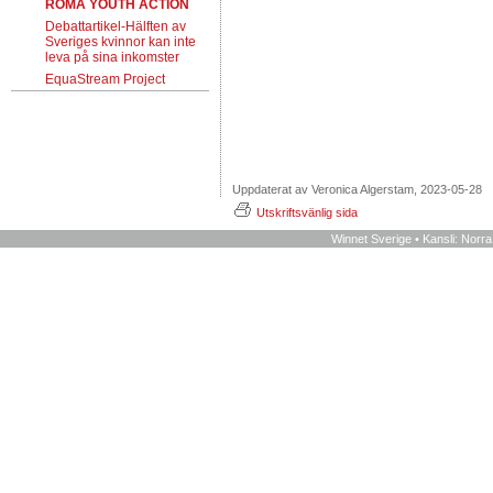
ROMA YOUTH ACTION
Debattartikel-Hälften av
Sveriges kvinnor kan inte
leva på sina inkomster
EquaStream Project
Uppdaterat av Veronica Algerstam, 2023-05-28
Utskriftsvänlig sida
Winnet Sverige • Kansli: Norr