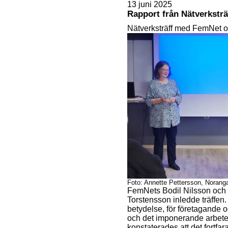
13 juni 2025
Rapport från Nätverksträf
Nätverksträff med FemNet 
Foto: Annette Pettersson, Norang
FemNets Bodil Nilsson och 
Torstensson inledde träffen
betydelse, för företagande 
och det imponerande arbete
konstaterades att det
fortfar