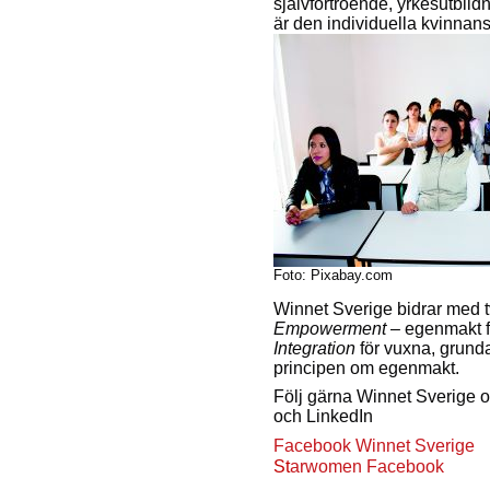
självförtroende, yrkesutbil
är den individuella kvinnans
Foto: Pixabay.com
Winnet Sverige bidrar med t
Empowerment
–
egenmakt f
Integration
för vuxna, grunda
principen om egenmakt.
Följ gärna Winnet Sverige 
och LinkedIn
Facebook Winnet Sverige
S
t
arwomen Facebook