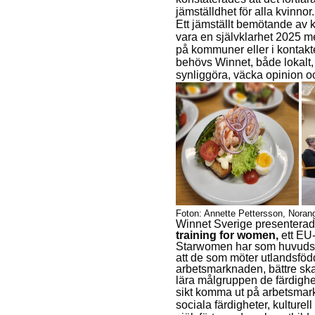
jämställdhet för
alla kvinnor.
Ett jämställt bemötande av
vara en självklarhet 2025 m
på kommuner eller i kontak
behövs
Winnet, både lokalt, 
synliggöra, väcka
opinion oc
Foton: Annette Pettersson, Noran
Winnet Sverige presentera
training for women,
ett EU
Starwomen har som huvudsyft
att de som möter utlandsfödd
arbetsmarknaden, bättre ska 
lära målgruppen de färdighe
sikt komma ut på arbetsmar
sociala färdigheter, kulture