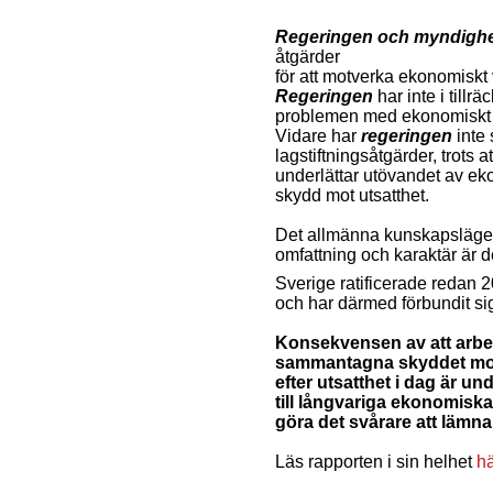
Regeringen och myndighe
åtgärder
för att motverka ekonomiskt 
Regeringen
har inte i till
problemen med ekonomiskt vå
Vidare har
regeringen
inte 
lagstiftningsåtgärder, trots 
underlättar utövandet av eko
skydd mot utsatthet.
Det allmänna kunskapsläge
omfattning och karaktär är 
Sverige ratificerade redan 
och har därmed förbundit si
Konsekvensen av att arbetet
sammantagna skyddet mot
efter utsatthet i dag är un
till långvariga ekonomisk
göra det svårare att lämna
Läs rapporten i sin helhet
h