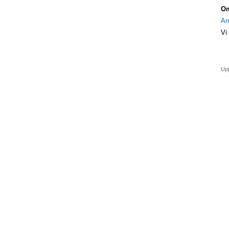
Om
An
Vi
Upp