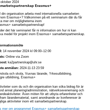
 oktober 2024
marbetspartnerskap Erasmus+
ll din organisation arbeta med internationella samarbeten
nom Erasmus+? Välkommen på ett seminarium där du får
ta mer om möjligheterna inom
asmus+ samarbetspartnerskap!
der det här seminariet får ni information om hur ni kan
ka medel för projekt inom Erasmus+ samarbetspartnerskap.
formationsmöte
d:
14 november 2024 kl 09:00–12:00
ats:
Online via Zoom
post:
ka2partnerskap@uhr.se
sta anmälan:
2024-11-13 23:59
rskola och skola, Vuxnas lärande, Yrkesutbildning,
gre utbildning, Erasmus+
tiviteter som du och din organisation kan söka bidrag för är
and annat planering/administration, nätverksevenemang och
randeaktiviteter. Även möten för att utbyta erfarenheter och
 fram lärandematerial, samt anordnande av konferenser är
jliga aktiviteter inom ett samarbetspartnerskap.
s mer om programmet Erasmus+ samarbetspartnerskap