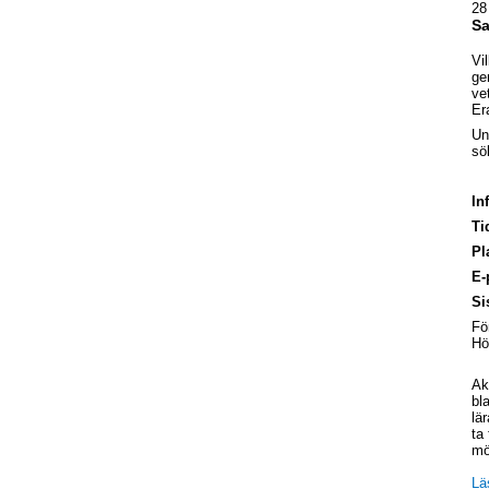
28
Sa
Vi
ge
ve
Er
Un
sö
In
Ti
Pl
E-
Si
Fö
Hö
Ak
bl
lä
ta
mö
Lä