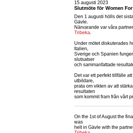
15 augusti 2023
Slutmöte för Women For
Den 1 augusti hölls det sist
Gävle.
Närvarande var våra partne
Tribeka
.
Under mötet diskuterades hu
Italien,
Sverige och Spanien fungera
slutsatser
och sammanfattade resultaten
Det var ett perfekt tillfälle
utbildare,
prata om vikten av att stärka
resultaten
som kommit fram från vårt p
On the 1st of August the fina
was
helt in Gävle with the partn
Tribeka
.