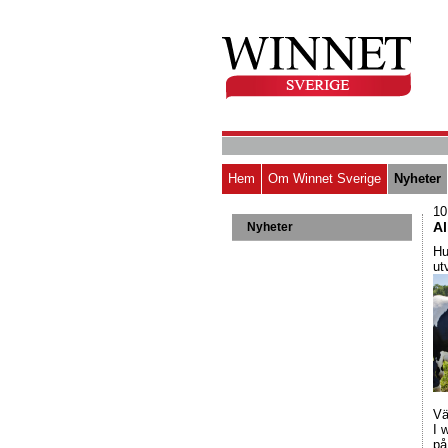
Hem
Om Winnet Sverige
Nyheter
10
Al
Nyheter
Hu
ut
Vä
I 
på