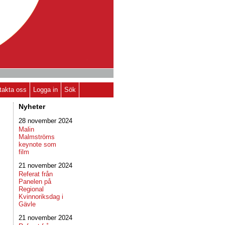
takta oss
Logga in
Sök
Nyheter
28 november 2024
Malin
Malmströms
keynote som
film
21 november 2024
Referat från
Panelen på
Regional
Kvinnoriksdag i
Gävle
21 november 2024