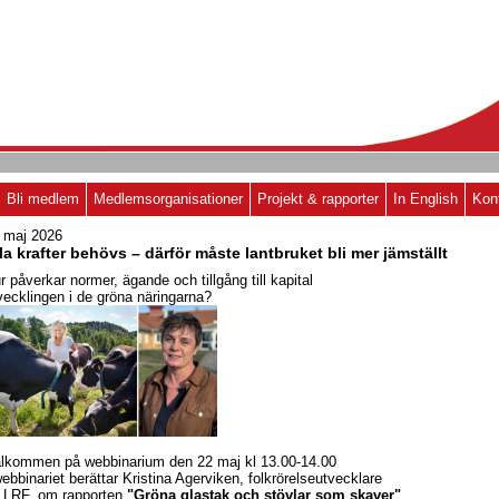
Bli medlem
Medlemsorganisationer
Projekt & rapporter
In English
Kon
 maj 2026
la krafter behövs – därför måste lantbruket bli mer jämställt
r påverkar normer, ägande och tillgång till kapital
vecklingen i de gröna näringarna?
lkommen på webbinarium den 22 maj kl 13.00-14.00
webbinariet berättar Kristina Agerviken, folkrörelseutvecklare
 LRF, om rapporten
"Gröna glastak och stövlar som skaver"
.