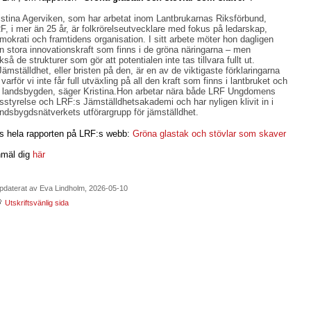
istina Agerviken, som har arbetat inom Lantbrukarnas Riksförbund,

F, i mer än 25 år, är folkrörelseutvecklare med fokus på ledarskap,

mokrati och framtidens organisation. I sitt arbete möter hon dagligen

n stora innovationskraft som finns i de gröna näringarna – men

kså de strukturer som gör att potentialen inte tas tillvara fullt ut.
Jämställdhet, eller bristen på den, är en av de viktigaste förklaringarna

ll varför vi inte får full utväxling på all den kraft som finns i lantbruket och

 landsbygden, säger Kristina.Hon arbetar nära både LRF Ungdomens 

ksstyrelse och LRF:s Jämställdhetsakademi och har nyligen klivit in i

ndsbygdsnätverkets utförargrupp för jämställdhet.
s hela rapporten på LRF:s webb:
Gröna glastak och stövlar som skaver
mäl dig
här
pdaterat av Eva Lindholm, 2026-05-10
Utskriftsvänlig sida