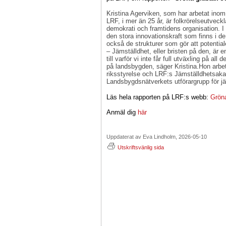
Kristina Agerviken, som har arbetat inom
LRF, i mer än 25 år, är folkrörelseutveck
demokrati och framtidens organisation. I 
den stora innovationskraft som finns i d
också de strukturer som gör att potentialen 
– Jämställdhet, eller bristen på den, är en
till varför vi inte får full utväxling på all
på landsbygden, säger Kristina.Hon arb
riksstyrelse och LRF:s Jämställdhetsakade
Landsbygdsnätverkets utförargrupp för jä
Läs hela rapporten på LRF:s webb:
Gröna
Anmäl dig
här
Uppdaterat av Eva Lindholm, 2026-05-10
Utskriftsvänlig sida