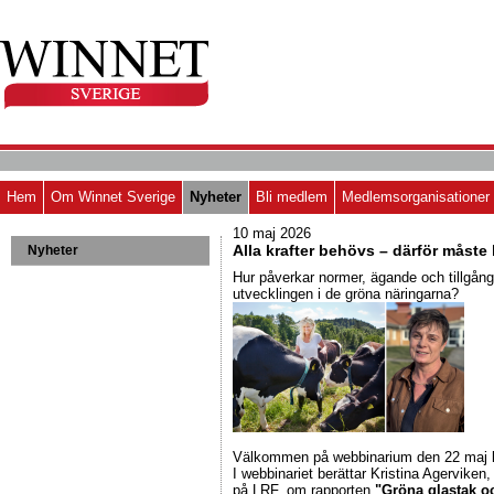
Hem
Om Winnet Sverige
Nyheter
Bli medlem
Medlemsorganisationer
10 maj 2026
Alla krafter behövs – därför måste 
Nyheter
Hur påverkar normer, ägande och tillgång t
utvecklingen i de gröna näringarna?
Välkommen på webbinarium den 22 maj k
I webbinariet berättar Kristina Agerviken,
på LRF, om rapporten
"Gröna glastak o