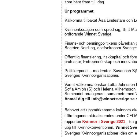
som hänt fram till idag.
Ur programmet:
Välkomna tillbaka! Åsa Lindestam och Lo
Kvinnoriksdagen som spred sig, Britt-Ma
ordförande Winnet Sverige.
Finans- och penningpolitikens påverkan 
Beatrice Nordling, chefsekonom Sveriges
Offentlig finansiering, riskkapital och f
professor, Entreprenörskap och innovation
Politikerpanel – moderator: Susannah Sj
Sveriges Kvinnoorganisationer.
Varmt välkomna önskar Lotta Johnsson F
Sofia Amloh (S) och Helena Vilhemsson 
Seminariet arrangeras i samarbete med W
Anmäl dig till info@winnetsverige.se 
Behovet att uppmärksamma kvinnors eko
i företagande aktualiserades under CED
rapporten
Kvinnor i Sverige 2021
. En g
upp till Kvinnokonventionen.
Winnet Sve
Sveriges Kvinnoorganisationer idén om en