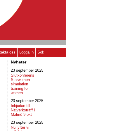
takta oss
Logga in
Sök
Nyheter
23 september 2025
Slutkonferens
Starwomen
simulation
training for
women
23 september 2025
Inbjudan till
Nätverksträff i
Malmö 9 okt
23 september 2025
Nu lyfter vi