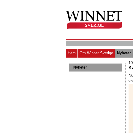
Hem
Om Winnet Sverige
Nyheter
10
Kv
Nyheter
Nu
va