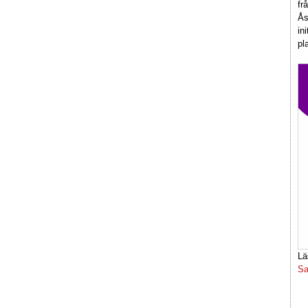
fr
Ås
in
pl
Lä
Sa