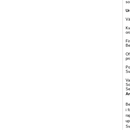
so
Ur
Vä
Kv
or
Fi
Be
Of
pr
Po
Sv
Va
So
Se
An
Be
i 
ra
up
Sv