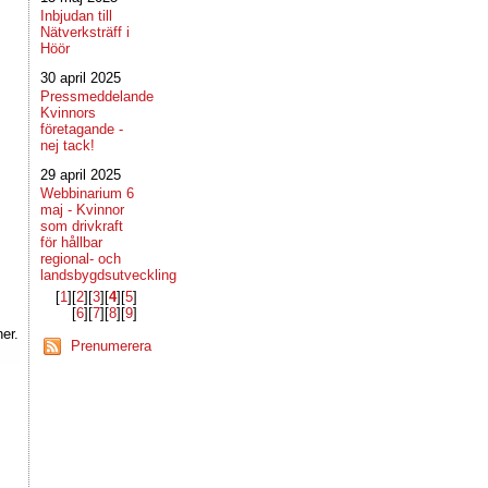
Inbjudan till
Nätverksträff i
Höör
30 april 2025
Pressmeddelande
Kvinnors
företagande -
nej tack!
29 april 2025
Webbinarium 6
maj - Kvinnor
som drivkraft
för hållbar
regional- och
landsbygdsutveckling
[
1
]​[
2
]​[
3
]​[
4
]​[
5
]​
[
6
]​[
7
]​[
8
]​[
9
]​
er.
Prenumerera