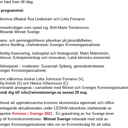
m hänt fram till idag.
 programmet:
lkomna tillbaka! Åsa Lindestam och Lotta Fornarve.
innoriksdagen som spred sig, Britt-Marie Torstensson,
dförande Winnet Sverige.
nans- och penningpolitikens påverkan på jämställdheten,
atrice Nordling, chefsekonom Sveriges Kvinnoorganisationer.
fentlig finansiering, riskkapital och företagsstöd, Malin Malmström,
ofessor, Entreprenörskap och innovation, Luleå tekniska universitet.
litikerpanel – moderator: Susannah Sjöberg, generalsekreterare
eriges Kvinnoorganisationer.
rmt välkomna önskar Lotta Johnsson Fornarve (V),
fia Amloh (S) och Helena Vilhemsson (C).
minariet arrangeras i samarbete med Winnet och Sveriges Kvinnoorganisation
mäl dig till info@winnetsverige.se senast 29 maj.
hovet att uppmärksamma kvinnors ekonomiska egenmakt och villkor
företagande aktualiserades under CEDAW-nätverkets utarbetande av
pporten
Kvinnor i Sverige 2021
. En granskning av hur Sverige lever
p till Kvinnokonventionen.
Winnet Sverige
initierade med stöd av
eriges Kvinnoorganisationer idén om en Kvinnoriksdag för att sätta