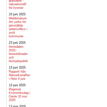
grästaket -
nätverksträff
för kvinnor
23 juni 2025
Webbinarium
Att verka för
jämställda
arbetsvillkor i
små
kommuner
23 juni 2025
Almedalen
2025 -
löneskillnader
och
bostadspolitik
13 juni 2025
Rapport från
Nätverksträffen
i Höör 4 juni
13 juni 2025
Regional
Kvinnoriksdag i
Gävle 10 nov
2025
13 maj 2025