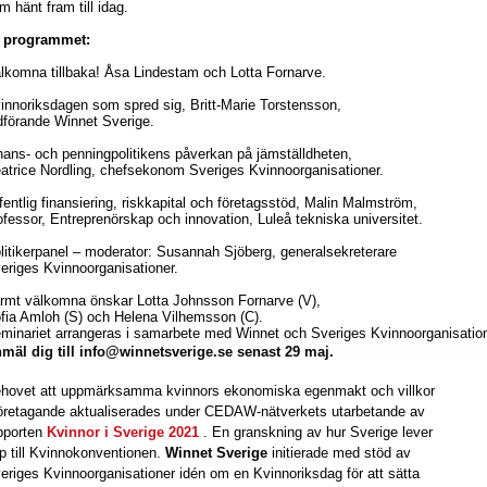
m hänt fram till idag.
 programmet:
lkomna tillbaka! Åsa Lindestam och Lotta Fornarve.
innoriksdagen som spred sig, Britt-Marie Torstensson,
dförande Winnet Sverige.
nans- och penningpolitikens påverkan på jämställdheten,
atrice Nordling, chefsekonom Sveriges Kvinnoorganisationer.
fentlig finansiering, riskkapital och företagsstöd, Malin Malmström,
ofessor, Entreprenörskap och innovation, Luleå tekniska universitet.
litikerpanel – moderator: Susannah Sjöberg, generalsekreterare
eriges Kvinnoorganisationer.
rmt välkomna önskar Lotta Johnsson Fornarve (V),
fia Amloh (S) och Helena Vilhemsson (C).
minariet arrangeras i samarbete med Winnet och Sveriges Kvinnoorganisation
mäl dig till info@winnetsverige.se senast 29 maj.
hovet att uppmärksamma kvinnors ekonomiska egenmakt och villkor
företagande aktualiserades under CEDAW-nätverkets utarbetande av
pporten
Kvinnor i Sverige 2021
. En granskning av hur Sverige lever
p till Kvinnokonventionen.
Winnet Sverige
initierade med stöd av
eriges Kvinnoorganisationer idén om en Kvinnoriksdag för att sätta