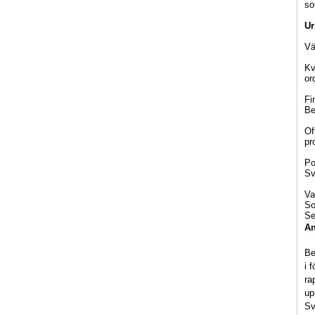
so
Ur
Vä
Kv
or
Fi
Be
Of
pr
Po
Sv
Va
So
Se
An
Be
i 
ra
up
Sv