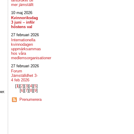
lantbruket bli
mer jämställt
10 maj 2026
Kvinnoriksdag
3 juni – inför
höstens val
27 februari 2026
Internationella
kvinnodagen
uppmärksammas
hos våra
medlemsorganisationer
27 februari 2026
Forum
Jämställdhet 3-
4 feb 2026
[
1
]​[
2
]​[
3
]​[
4
]​[
5
]​
[
6
]​[
7
]​[
8
]​[
9
]​
er.
Prenumerera