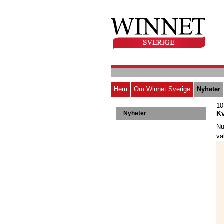
Hem
Om Winnet Sverige
Nyheter
10
Kv
Nyheter
Nu
va