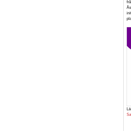
fr
Ås
in
pl
Lä
Sa