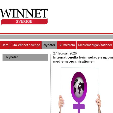
Hem
Om Winnet Sverige
Nyheter
Bli medlem
Medlemsorganisationer
27 februari 2026
Internationella kvinnodagen upp
Nyheter
medlemsorganisationer