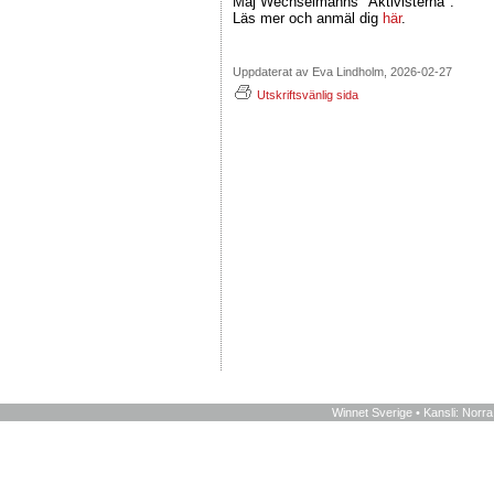
Maj Wechselmanns "Aktivisterna".
Läs mer och anmäl dig
här
.
Uppdaterat av Eva Lindholm, 2026-02-27
Utskriftsvänlig sida
Winnet Sverige • Kansli: Norr