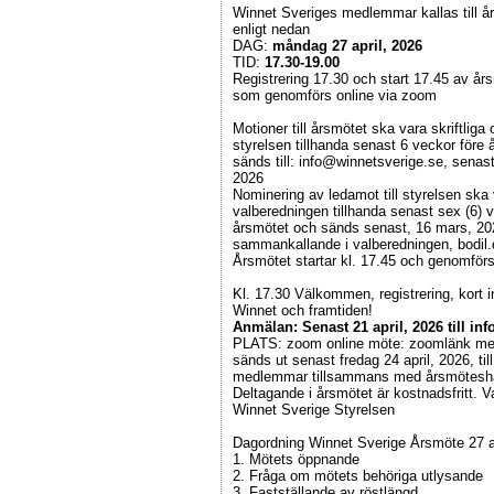
Winnet Sveriges medlemmar kallas till å
enligt nedan
DAG:
måndag 27 april, 2026
TID:
17.30-19.00
Registrering 17.30 och start 17.45 av år
som genomförs online via zoom
Motioner till årsmötet ska vara skriftliga
styrelsen tillhanda senast 6 veckor före 
sänds till: info@winnetsverige.se, senas
2026
Nominering av ledamot till styrelsen ska
valberedningen tillhanda senast sex (6) 
årsmötet och sänds senast, 16 mars, 2026
sammankallande i valberedningen, bodil
Årsmötet startar kl. 17.45 och genomför
Kl. 17.30 Välkommen, registrering, kort 
Winnet och framtiden!
Anmälan: Senast 21 april, 2026 till i
PLATS: zoom online möte: zoomlänk med
sänds ut senast fredag 24 april, 2026, ti
medlemmar tillsammans med årsmötesha
Deltagande i årsmötet är kostnadsfritt.
Winnet Sverige Styrelsen
Dagordning Winnet Sverige Årsmöte 27 a
1. Mötets öppnande
2. Fråga om mötets behöriga utlysande
3. Fastställande av röstlängd