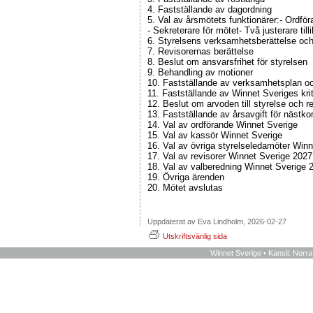
4. Fastställande av dagordning
5. Val av årsmötets funktionärer:- Ordför
- Sekreterare för mötet- Två justerare till
6. Styrelsens verksamhetsberättelse oc
7. Revisorernas berättelse
8. Beslut om ansvarsfrihet för styrelsen
9. Behandling av motioner
10. Fastställande av verksamhetsplan oc
11. Fastställande av Winnet Sveriges kri
12. Beslut om arvoden till styrelse och r
13. Fastställande av årsavgift för näst
14. Val av ordförande Winnet Sverige
15. Val av kassör Winnet Sverige
16. Val av övriga styrelseledamöter Winn
17. Val av revisorer Winnet Sverige 2027
18. Val av valberedning Winnet Sverige 
19. Övriga ärenden
20. Mötet avslutas
Uppdaterat av Eva Lindholm, 2026-02-27
Utskriftsvänlig sida
Winnet Sverige • Kansli: Norr