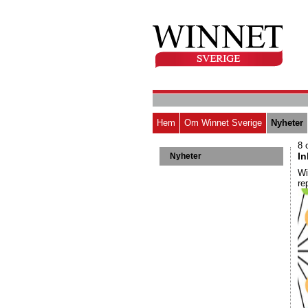
Hem
Om Winnet Sverige
Nyheter
8 
In
Nyheter
Wi
re