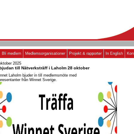
Bli medlem
Medlemsorganisationer
Projekt & rapporter
In English
Kon
oktober 2025
bjudan till Nätverksträff i Laholm 28 oktober
nnet Laholm bjuder in till medlemsmöte med
presentanter från Winnet Sverige.