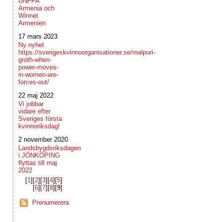
UNFPA
Armenia och
Winnet
Armenien
17 mars 2023
Ny nyhet
https://sverigeskvinnoorganisationer.se/malpuri-
groth-when-
power-moves-
in-women-are-
forces-out/
22 maj 2022
Vi jobbar
vidare efter
Sveriges första
kvinnoriksdag!
2 november 2020
Landsbygdsriksdagen
i JÖNKÖPING
flyttas till maj
2022
[
1
]​[
2
]​[
3
]​[
4
]​[
5
]​
[
6
]​[
7
]​[
8
]​[
9
]​
Prenumerera