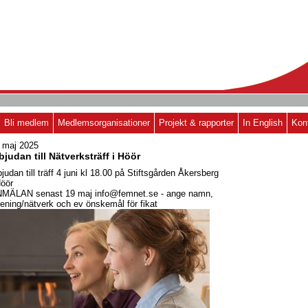
Bli medlem
Medlemsorganisationer
Projekt & rapporter
In English
Kon
 maj 2025
bjudan till Nätverksträff i Höör
bjudan till träff 4 juni kl 18.00 på Stiftsgården Åkersberg
Höör
MÄLAN senast 19 maj info@femnet.se - ange namn,
rening/nätverk och ev önskemål för fikat