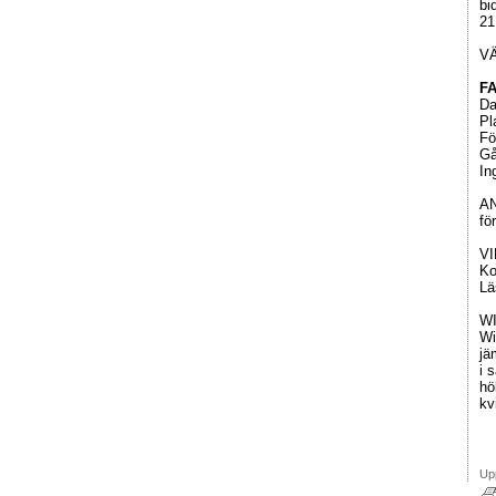
bi
21
V
F
Da
Pl
Fö
Gå
In
AN
fö
VI
Ko
Lä
W
Wi
jä
i 
hö
kv
Up