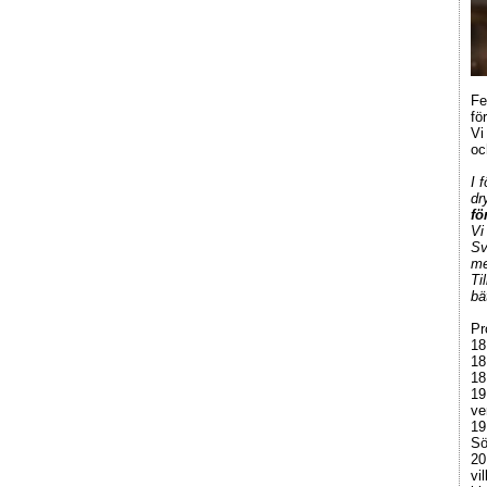
Fe
fö
Vi
oc
I 
dr
fö
Vi
Sv
me
Ti
bä
Pr
18
18
18
19
ve
19
Sö
20
vi