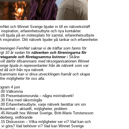
mNet och Winnet Sverige bjuder in till en nätverksträff
r inspiration, erfarenhetsutbyte och nya kontakter.
 vill bjuda på en mötesplats för samtal, erfarenhetsutbyte
h inspiration. Ditt nätverk bjuder på tankar och erfarenheter.
föreningen FemNet saknar vi de träffar som fanns för
ygt 10 år sedan för
nätverken och föreningarna för
retagande och företagsamma kvinnor
i Skåne.
 vill därför tillsammans med riksorganisationen Winnet
erige bjuda in representanter från de nätverk som var
d då och från nya nätverk.
llsammans kan vi driva utvecklingen framåt och skapa
ttre möjligheter för oss alla.
ogram 4 juni
.00 Välkomna
.05 Presentationsrunda – några min/nätverk!
.30 Fika med räksmörgås
.00 Erfarenhetsutbyte, varje nätverk berättar om sin
rksamhet – aktuellt, möjligheter, problem
.45 Aktuellt hos Winnet Sverige, Britt-Marie Torstensson
derberg, ordförande
.15 Diskussion – Vilka möjligheter ser vi? Vad kan och
ll vi göra? Vad behöver vi? Vad kan Winnet Sverige