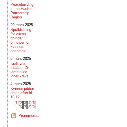
in
Peacebuilding
in the Eastern
Partnership
Region
20 mars 2025
Språkträning
för vuxna
grundat i
principen om
kvinnors
egenmakt
5 mars 2025
Kraftfulla
insatser för
jämställda
löner krävs
4 mars 2025
Kvinnor jobbar
gratis efter kl
16.12
[
1
]​[
2
]​[
3
]​[
4
]​[
5
]​
[
6
]​[
7
]​[
8
]​[
9
]​
Prenumerera