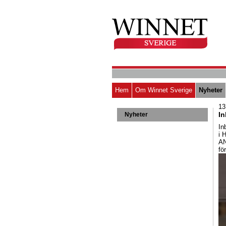
Hem
Om Winnet Sverige
Nyheter
13
In
Nyheter
In
i 
AN
fö