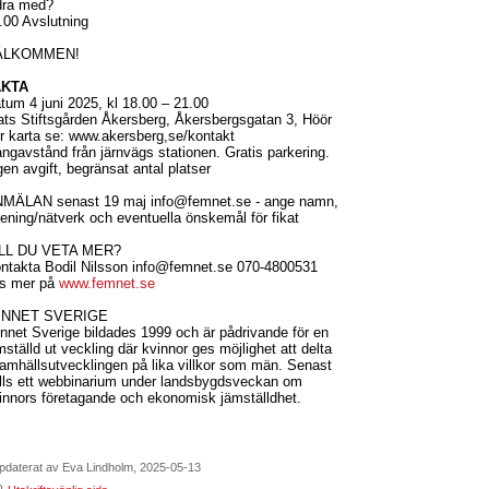
dra med?
.00 Avslutning
ÄLKOMMEN!
AKTA
tum 4 juni 2025, kl 18.00 – 21.00
ats Stiftsgården Åkersberg, Åkersbergsgatan 3, Höör
r karta se: www.akersberg,se/kontakt
ngavstånd från järnvägs stationen. Gratis parkering.
gen avgift, begränsat antal platser
MÄLAN senast 19 maj info@femnet.se - ange namn,
rening/nätverk och eventuella önskemål för fikat
LL DU VETA MER?
ntakta Bodil Nilsson info@femnet.se 070-4800531
s mer på
www.femnet.se
INNET SVERIGE
nnet Sverige bildades 1999 och är pådrivande för en
mställd ut veckling där kvinnor ges möjlighet att delta
samhällsutvecklingen på lika villkor som män. Senast
lls ett webbinarium under landsbygdsveckan om
innors företagande och ekonomisk jämställdhet.
pdaterat av Eva Lindholm, 2025-05-13