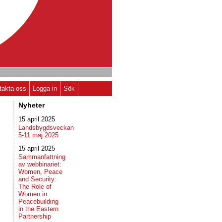
takta oss
Logga in
Sök
Nyheter
15 april 2025
Landsbygdsveckan
5-11 maj 2025
15 april 2025
Sammanfattning
av webbinariet:
Women, Peace
and Security:
The Role of
Women in
Peacebuilding
in the Eastern
Partnership