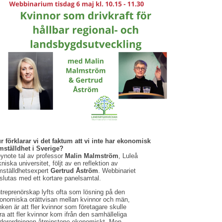
r förklarar vi det faktum att vi inte har ekonomisk
mställdhet i Sverige?
ynote tal av professor
Malin Malmström
, Luleå
kniska universitet, följt av en reflektion av
mställdhetsexpert
Gertrud Åström
. Webbinariet
slutas med ett kortare panelsamtal.
treprenörskap lyfts ofta som lösning på den
onomiska orättvisan mellan kvinnor och män,
nken är att fler kvinnor som företagare skulle
ra att fler kvinnor kom ifrån den samhälleliga
derordningen åtminstone ekonomiskt. Men