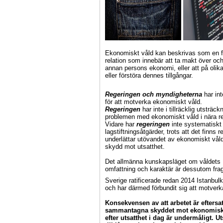
Ekonomiskt våld kan beskrivas som en f
relation som innebär att ta makt över oc
annan persons ekonomi, eller att på olika
eller förstöra dennes tillgångar.
Regeringen och myndigheterna
har int
för att motverka ekonomiskt våld.
Regeringen
har inte i tillräcklig utstr
problemen med ekonomiskt våld i nära rel
Vidare har
regeringen
inte systematiskt 
lagstiftningsåtgärder, trots att det finns
underlättar utövandet av ekonomiskt våld 
skydd mot utsatthet.
Det allmänna kunskapsläget om våldets
omfattning och karaktär är dessutom fra
Sverige ratificerade redan 2014 Istanbul
och har därmed förbundit sig att motver
Konsekvensen av att arbetet är eftersatt
sammantagna skyddet mot ekonomiskt
efter utsatthet i dag är undermåligt. U