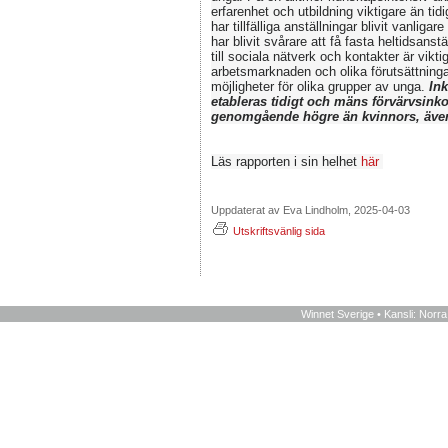
erfarenhet och utbildning viktigare än tid
har tillfälliga anställningar blivit vanligar
har blivit svårare att få fasta heltidsanst
till sociala nätverk och kontakter är vikt
arbetsmarknaden och olika förutsättninga
möjligheter för olika grupper av unga.
In
etableras tidigt och mäns förvärvsink
genomgående högre än kvinnors, äve
Läs rapporten i sin helhet
här
Uppdaterat av Eva Lindholm, 2025-04-03
Utskriftsvänlig sida
Winnet Sverige • Kansli: Norr