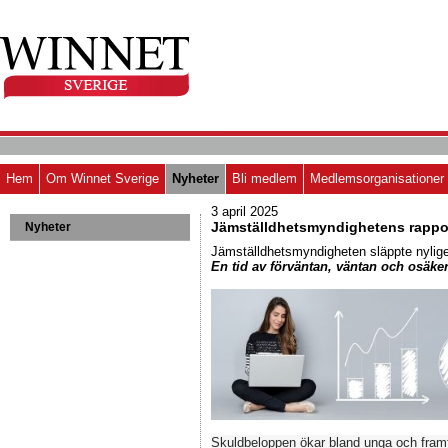
Hem
Om Winnet Sverige
Nyheter
Bli medlem
Medlemsorganisationer
3 april 2025
Jämställdhetsmyndighetens rapp
Nyheter
Jämställdhetsmyndigheten släppte nylige
En tid av förväntan, väntan och osäke
Skuldbeloppen ökar bland unga och framf