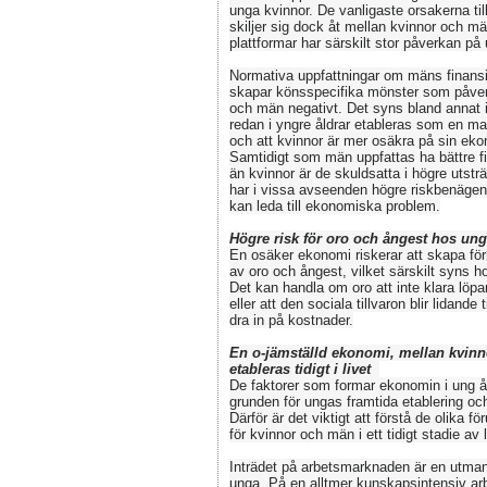
unga kvinnor. De vanligaste orsakerna til
skiljer sig dock åt mellan kvinnor och mä
plattformar har särskilt stor påverkan p
Normativa uppfattningar om mäns finansi
skapar könsspecifika mönster som påver
och män negativt. Det syns bland annat i
redan i yngre åldrar etableras som en m
och att kvinnor är mer osäkra på sin ek
Samtidigt som män uppfattas ha bättre f
än kvinnor är de skuldsatta i högre utstr
har i vissa avseenden högre riskbenäge
kan leda till ekonomiska problem.
Högre risk för oro och ångest hos un
En osäker ekonomi riskerar att skapa för
av oro och ångest, vilket särskilt syns h
Det kan handla om oro att inte klara löpa
eller att den sociala tillvaron blir lidande ti
dra in på kostnader.
En o-jämställd ekonomi, mellan kvin
etableras tidigt i livet
De faktorer som formar ekonomin i ung 
grunden för ungas framtida etablering oc
Därför är det viktigt att förstå de olika fö
för kvinnor och män i ett tidigt stadie av l
Inträdet på arbetsmarknaden är en utman
unga. På en alltmer kunskapsintensiv a