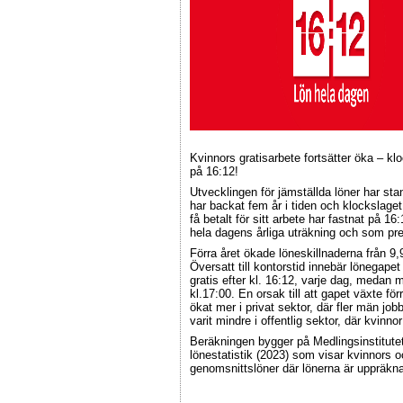
Kvinnors gratisarbete fortsätter öka – kl
på 16:12!
Utvecklingen för jämställda löner har sta
har backat fem år i tiden och klockslaget
få betalt för sitt arbete har fastnat på 16
hela dagens årliga uträkning och som pr
Förra året ökade löneskillnaderna från 9,9
Översatt till kontorstid innebär lönegapet
gratis efter kl. 16:12, varje dag, medan mä
kl.17:00. En orsak till att gapet växte förr
ökat mer i privat sektor, där fler män jo
varit mindre i offentlig sektor, där kvinnor 
Beräkningen bygger på Medlingsinstitutets
lönestatistik (2023) som visar kvinnors
genomsnittslöner där lönerna är uppräknade