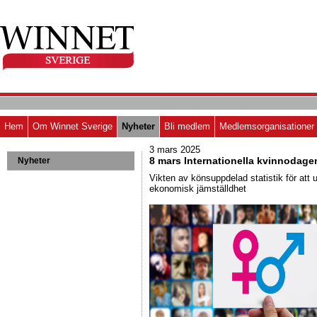
Hem
Om Winnet Sverige
Nyheter
Bli medlem
Medlemsorganisationer
3 mars 2025
8 mars Internationella kvinnodag
Nyheter
Vikten av könsuppdelad statistik för att
ekonomisk jämställdhet