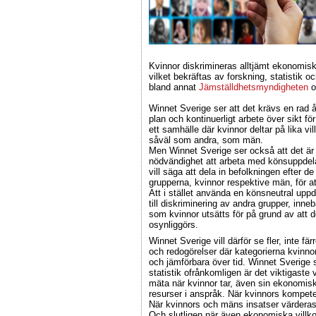
Kvinnor diskrimineras alltjämt ekonomiskt
vilket bekräftas av forskning, statistik oc
bland annat
Jämställdhetsmyndigheten
o
Winnet Sverige ser att det krävs en rad å
plan och kontinuerligt arbete över sikt fö
ett samhälle där kvinnor deltar på lika vi
såväl som andra, som män.
Men Winnet Sverige ser också att det är
nödvändighet att arbeta med könsuppdelad
vill säga att dela in befolkningen efter de
grupperna, kvinnor respektive män, för at
Att i stället använda en könsneutral up
till diskriminering av andra grupper, inne
som kvinnor utsätts för på grund av att d
osynliggörs.
Winnet Sverige vill därför se fler, inte fär
och redogörelser där kategorierna kvinno
och jämförbara över tid. Winnet Sverige 
statistik ofrånkomligen är det viktigaste 
mäta när kvinnor tar, även sin ekonomis
resurser i anspråk. När kvinnors kompeten
När kvinnors och mäns insatser värderas 
Och slutligen när även ekonomiska villko