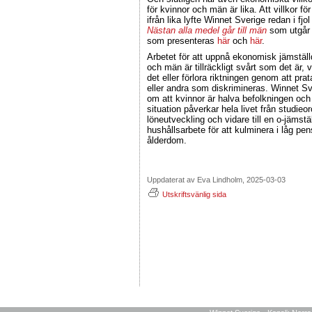
för kvinnor och män är lika. Att villkor fö
ifrån lika lyfte Winnet Sverige redan i fj
Nästan alla medel går till män
som utgår 
som presenteras
här
och
här
.
Arbetet för att uppnå ekonomisk jämställ
och män är tillräckligt svårt som det är, 
det eller förlora riktningen genom att pr
eller andra som diskrimineras. Winnet Sv
om att kvinnor är halva befolkningen oc
situation påverkar hela livet från studieor
löneutveckling och vidare till en o-jämst
hushållsarbete för att kulminera i låg pens
ålderdom.
Uppdaterat av Eva Lindholm, 2025-03-03
Utskriftsvänlig sida