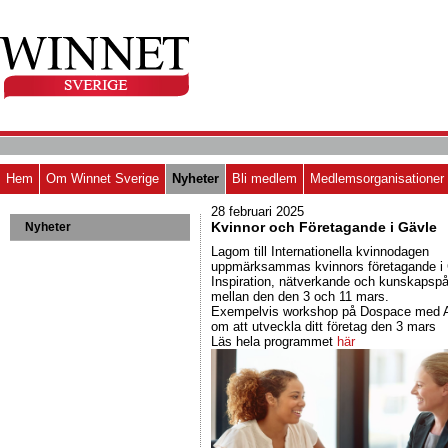
Hem
Om Winnet Sverige
Nyheter
Bli medlem
Medlemsorganisationer
28 februari 2025
Kvinnor och Företagande i Gävle
Nyheter
Lagom till Internationella kvinnodagen
uppmärksammas kvinnors företagande i 
Inspiration, nätverkande och kunskapspå
mellan den den 3 och 11 mars.
Exempelvis workshop på Dospace med 
om att utveckla ditt företag den 3 mars
Läs hela programmet
här