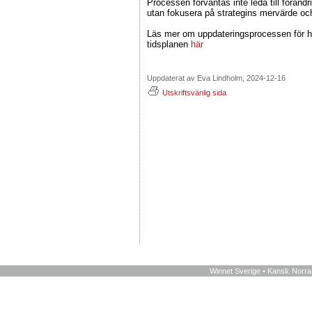
Processen förväntas inte leda till förändri
utan fokusera på strategins mervärde och
Läs mer om uppdateringsprocessen för h
tidsplanen
här
Uppdaterat av Eva Lindholm, 2024-12-16
Utskriftsvänlig sida
Winnet Sverige • Kansli: Norr