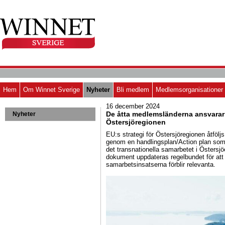
Hem
Om Winnet Sverige
Nyheter
Bli medlem
Medlemsorganisationer
16 december 2024
De åtta medlemsländerna ansvarar f
Nyheter
Östersjöregionen
EU:s strategi för Östersjöregionen åtföl
genom en handlingsplan/Action plan som
det transnationella samarbetet i Östersj
dokument uppdateras regelbundet för att 
samarbetsinsatserna förblir relevanta.