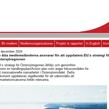
Bli medlem
Medlemsorganisationer
Projekt & rapporter
In English
Kon
 december 2024
 åtta medlemsländerna ansvarar för att uppdatera EU:s strategi f
tersjöregionen
:s strategi för Östersjöregionen åtföljs och genomförs
nom en handlingsplan/Action plan som anger fokusområden för
t transnationella samarbetet i Östersjöområdet. Detta
kument uppdateras regelbundet för att säkerställa att
marbetsinsatserna förblir relevanta.