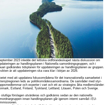
september 2023 inledde det lettiska ordförandeskapet nästa diskussion om
pdateringen av handlingsplanen i Nationella samordningsgruppen, och i
nuari godkändes tidsplanen för uppdateringen av handlingsplanen av gruppen.
sikten är att uppdateringen ska vara klar i början av 2026.
betet med att uppdatera fokusområdena för det transnationella samarbetet i
tersjöregionen leds av politikområdessamordnarna. De samråder med styr-
uppsmedlemmar och experter i vart och ett av strategins åtta medlemsländer:
nmark, Estland, Finland, Tyskland, Lettland, Litauen, Polen och Sverige.
 slutliga förslagen utvärderas och godkänns sedan av den nationella
mordnargruppen innan handlingsplanen går igenom internt samråd i EU-
mmissionen.