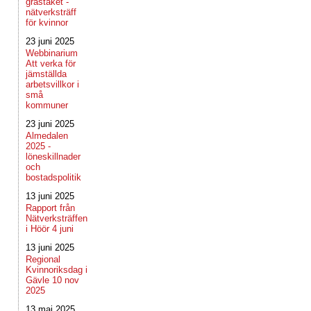
grästaket -
nätverksträff
för kvinnor
23 juni 2025
Webbinarium
Att verka för
jämställda
arbetsvillkor i
små
kommuner
23 juni 2025
Almedalen
2025 -
löneskillnader
och
bostadspolitik
13 juni 2025
Rapport från
Nätverksträffen
i Höör 4 juni
13 juni 2025
Regional
Kvinnoriksdag i
Gävle 10 nov
2025
13 maj 2025