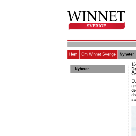
Hem
Om Winnet Sverige
Nyheter
16
De
Nyheter
Ös
EU
ge
de
do
sa