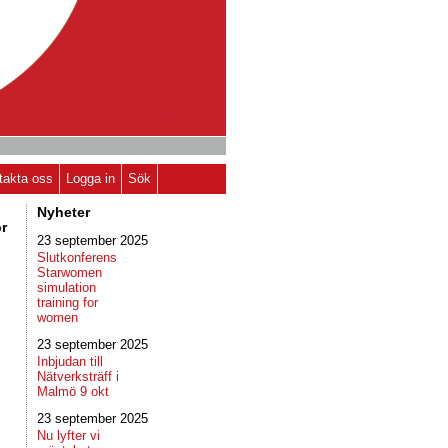
takta oss
Logga in
Sök
Nyheter
ör
23 september 2025
Slutkonferens
Starwomen
simulation
training for
women
23 september 2025
Inbjudan till
Nätverksträff i
Malmö 9 okt
23 september 2025
Nu lyfter vi