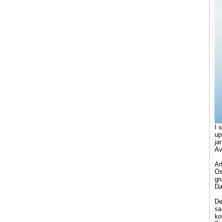
I 
up
ja
Av
Ar
Ös
gr
Da
De
sa
ko