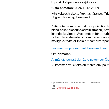
E-post:
ka2partnerskap@uhr.se
Sista anmälan:
2024-11-13 23:59
Förskola och skola, Vuxnas lärande, Yrk
Högre utbildning, Erasmus+
Aktiviteter som du och din organisation k
bland annat planering/administration, n
lärandeaktiviteter. Även möten för att ut
ta fram lärandematerial, samt anordnand
möjliga aktiviteter inom ett samarbetspa
Läs mer om programmet Erasmus+ sama
Om anmälan
Anmäl dig senast den 13:e november Öpp
Vi kommer att skicka en möteslänk på 
Uppdaterat av Eva Lindholm, 2024-10-28
Utskriftsvänlig sida