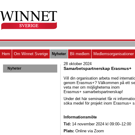
Hem
Om Winnet Sverige
Nyheter
Bli medlem
Medlemsorganisationer
28 oktober 2024
Samarbetspartnerskap Erasmus+
Nyheter
Vill din organisation arbeta med internat
genom Erasmus+? Välkommen på ett sem
veta mer om möjligheterna inom
Erasmus+ samarbetspartnerskap!
Under det här seminariet får ni informati
söka medel för projekt inom Erasmus+ 
Informationsmöte
Tid:
14 november 2024 kl 09:00–12:00
Plats:
Online via Zoom