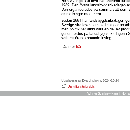
Hela Sverige ska leva har anordnat land
1989. Den första landsbygdsriksdagen a
Den organiserades på samma sätt som Sv
omröstningar med mera.
Sedan 1994 har landsbygdsriksdagen genom
Sverige ska levas länsavdelningar ansök
men politik har alltid varit en del av pro
genomfördes på landsbygdsriksdagen i S
varit ett återkommande inslag.
Läs mer
här
Uppdaterat av Eva Lindholm, 2024-10-20
Utskriftsvänlig sida
Winnet Sverige • Kansli: Norr