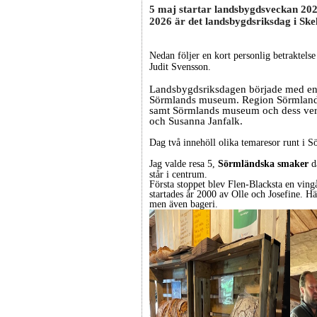
5 maj startar landsbygdsveckan 20
2026 är det landsbygdsriksdag i Skel
Nedan följer en kort personlig betraktelse
Judit Svensson.
Landsbygdsriksdagen började med en g
Sörmlands museum. Region Sörmlands 
samt Sörmlands museum och dess ver
och Susanna Janfalk.
Dag två innehöll olika temaresor runt i S
Jag valde resa 5,
Sörmländska smaker
d
står i centrum.
Första stoppet blev Flen-Blacksta en vin
startades år 2000 av Olle och Josefine. H
men även bageri.