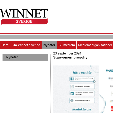
Hem
Om Winnet Sverige
Nyheter
Bli medlem
Medlemsorganisationer
23 september 2024
Starwomen broschyr
Nyheter