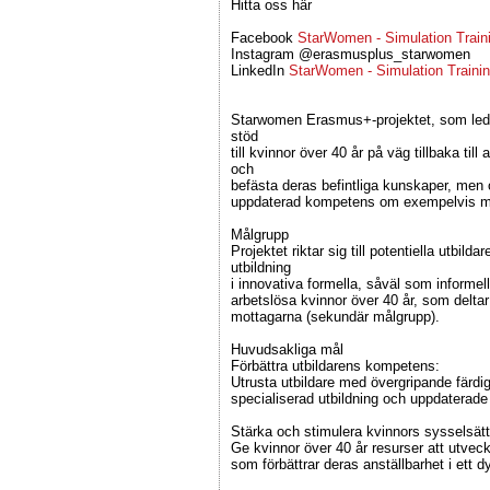
Hitta oss här
Facebook
StarWomen - Simulation Trai
Instagram @erasmusplus_starwomen
LinkedIn
StarWomen - Simulation Train
Starwomen Erasmus+-projektet, som led
stöd
till kvinnor över 40 år på väg tillbaka t
och
befästa deras befintliga kunskaper, me
uppdaterad kompetens om exempelvis mj
Målgrupp
Projektet riktar sig till potentiella utbi
utbildning
i innovativa formella, såväl som informe
arbetslösa kvinnor över 40 år, som delta
mottagarna (sekundär målgrupp).
Huvudsakliga mål
Förbättra utbildarens kompetens:
Utrusta utbildare med övergripande färd
specialiserad utbildning och uppdaterade
Stärka och stimulera kvinnors sysselsätt
Ge kvinnor över 40 år resurser att utveck
som förbättrar deras anställbarhet i ett 