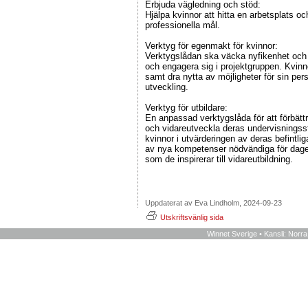
Erbjuda vägledning och stöd:
Hjälpa kvinnor att hitta en arbetsplats o
professionella mål.
Verktyg för egenmakt för kvinnor:
Verktygslådan ska väcka nyfikenhet och u
och engagera sig i projektgruppen. Kvinno
samt dra nytta av möjligheter för sin per
utveckling.
Verktyg för utbildare:
En anpassad verktygslåda för att förbättr
och vidareutveckla deras undervisningsst
kvinnor i utvärderingen av deras befint
av nya kompetenser nödvändiga för dage
som de inspirerar till vidareutbildning.
Uppdaterat av Eva Lindholm, 2024-09-23
Utskriftsvänlig sida
Winnet Sverige • Kansli: Norr