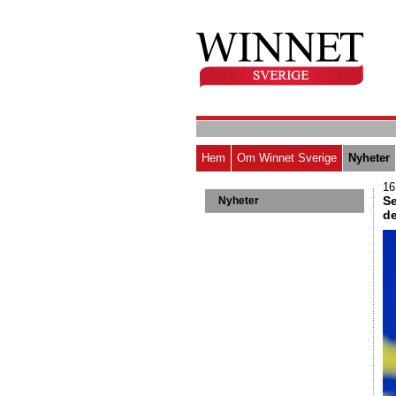
Hem
Om Winnet Sverige
Nyheter
16
Se
Nyheter
de