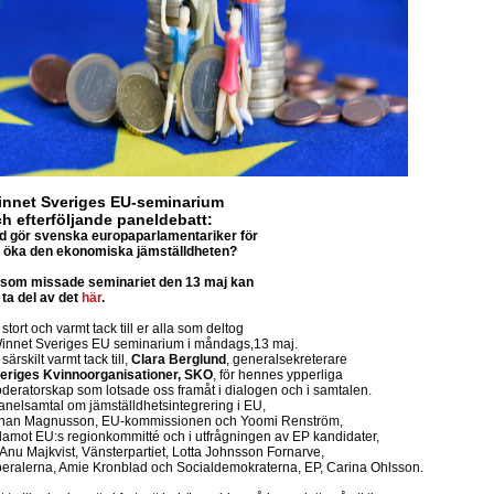
innet Sveriges EU-seminarium
h efterföljande paneldebatt:
d gör svenska europaparlamentariker för
t öka den ekonomiska jämställdheten?
 som missade seminariet den 13 maj kan
 ta del av det
här
.
 stort och varmt tack till er alla som deltog
innet Sverige
s EU seminarium i måndags,13 maj.
 särskilt varmt tack till,
Clara Berglund
, generalsekreterare
eriges Kvinnoorganisationer
, SKO
, för hennes ypperliga
deratorskap som lotsade oss framåt i dialogen och i samtalen.
panelsamtal om jämställdhetsintegrering i EU,
han Magnusson, EU-kommissionen och Yoomi Renström,
damot EU:s regionkommitté och i utfrågningen av EP kandidater,
Anu Majkvist
,
Vänsterpartiet
, Lotta Johnsson Fornarve,
beralerna
, Amie Kronblad och
Socialdemokraterna
, EP, Carina Ohlsson.