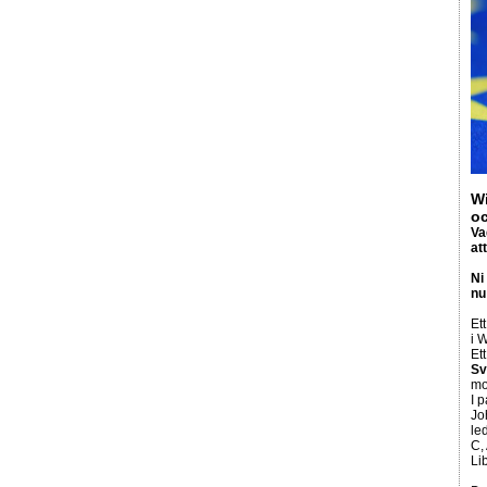
W
oc
Va
at
Ni
nu
Ett
i
W
Ett
Sv
mo
I 
Jo
le
C,
Li