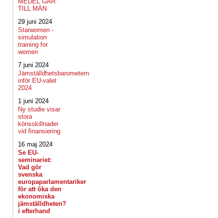
MEDEL GÅR
TILL MÄN
29 juni 2024
Starwomen -
simulation
training for
women
7 juni 2024
Jämställdhetsbarometern
inför EU-valet
2024
1 juni 2024
Ny studie visar
stora
könsskillnader
vid finansiering
16 maj 2024
Se EU-
seminariet:
Vad gör
svenska
europaparlamentariker
för att öka den
ekonomiska
jämställdheten?
i efterhand