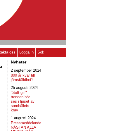
takta oss
Logga in
Sök
Nyheter
a
2 september 2024
800 år kvar till
jämställdhet?
25 augusti 2024
"Soft girl"-
trenden bör
ses i ljuset av
samhällets
krav
1 augusti 2024
Pressmeddelande
NÄSTAN ALLA