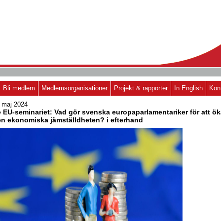
Bli medlem
Medlemsorganisationer
Projekt & rapporter
In English
Kon
 maj 2024
 EU-seminariet: Vad gör svenska europaparlamentariker för att ök
n ekonomiska jämställdheten? i efterhand