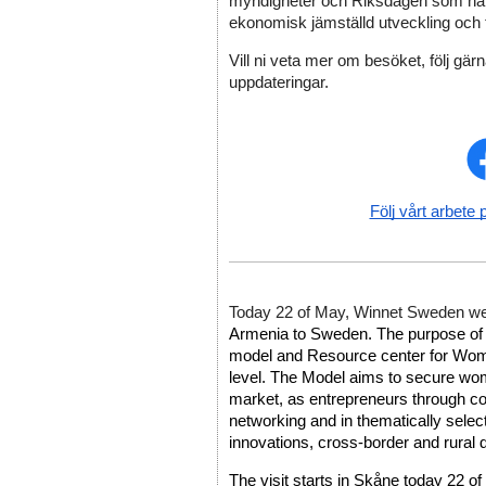
myndigheter och Riksdagen som har i
ekonomisk jämställd utveckling och ti
Vill ni veta mer om besöket, följ gärn
uppdateringar. 
Följ vårt arbete 
Today 22 of May, Winnet Sweden w
Armenia to Sweden. The purpose of th
model and Resource center for Women
level. The Model aims to secure women
market, as entrepreneurs through co
networking and in thematically select
innovations, cross-border and rural
The visit starts in Skåne today 22 of 