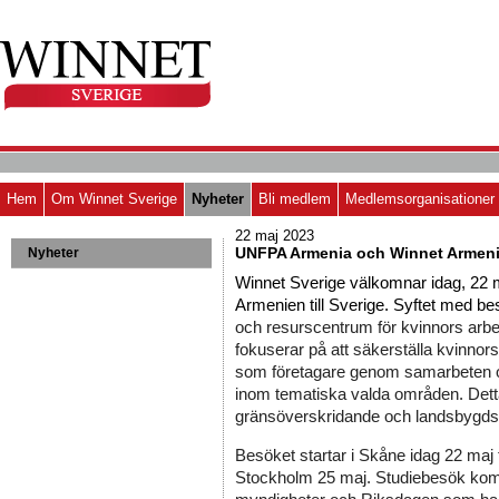
Hem
Om Winnet Sverige
Nyheter
Bli medlem
Medlemsorganisationer
22 maj 2023
UNFPA Armenia och Winnet Armen
Nyheter
Winnet Sverige välkomnar idag, 22
Armenien till Sverige. Syftet med bes
och resurscentrum för kvinnors arbete
fokuserar på att säkerställa kvinno
som företagare genom samarbeten o
inom tematiska valda områden. Detta 
gränsöverskridande och landsbygdsu
Besöket startar i Skåne idag 22 maj till
Stockholm 25 maj. 
Studiebesök komme