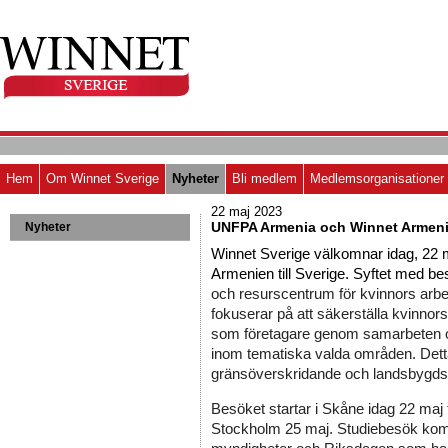
Hem
Om Winnet Sverige
Nyheter
Bli medlem
Medlemsorganisationer
22 maj 2023
UNFPA Armenia och Winnet Armen
Nyheter
Winnet Sverige välkomnar idag, 22
Armenien till Sverige. Syftet med bes
och resurscentrum för kvinnors arbete
fokuserar på att säkerställa kvinno
som företagare genom samarbeten o
inom tematiska valda områden. Detta 
gränsöverskridande och landsbygdsu
Besöket startar i Skåne idag 22 maj till
Stockholm 25 maj. 
Studiebesök komme