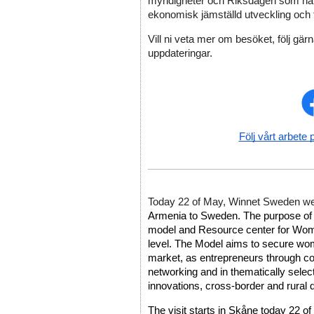
myndigheter och Riksdagen som har i
ekonomisk jämställd utveckling och ti
Vill ni veta mer om besöket, följ gärn
uppdateringar. 
Följ vårt arbete 
Today 22 of May, Winnet Sweden w
Armenia to Sweden. The purpose of th
model and Resource center for Women
level. The Model aims to secure women
market, as entrepreneurs through co
networking and in thematically select
innovations, cross-border and rural
The visit starts in Skåne today 22 of 