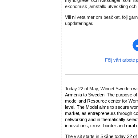
myndigheter och Riksdagen som har i
ekonomisk jämställd utveckling och ti
Vill ni veta mer om besöket, följ gärn
uppdateringar. 
Följ vårt arbete 
Today 22 of May, Winnet Sweden w
Armenia to Sweden. The purpose of th
model and Resource center for Women
level. The Model aims to secure women
market, as entrepreneurs through co
networking and in thematically select
innovations, cross-border and rural
The visit starts in Skåne today 22 of 