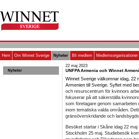
Hem
Om Winnet Sverige
Nyheter
Bli medlem
Medlemsorganisationer
22 maj 2023
UNFPA Armenia och Winnet Armen
Nyheter
Winnet Sverige välkomnar idag, 22
Armenien till Sverige. Syftet med bes
och resurscentrum för kvinnors arbete
fokuserar på att säkerställa kvinno
som företagare genom samarbeten o
inom tematiska valda områden. Detta 
gränsöverskridande och landsbygdsu
Besöket startar i Skåne idag 22 maj till
Stockholm 25 maj. 
Studiebesök komme