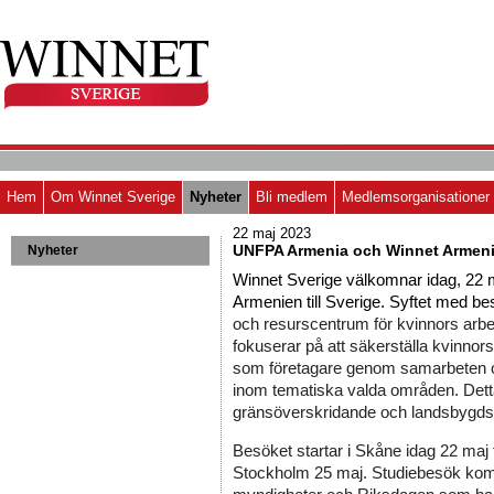
Hem
Om Winnet Sverige
Nyheter
Bli medlem
Medlemsorganisationer
22 maj 2023
UNFPA Armenia och Winnet Armen
Nyheter
Winnet Sverige välkomnar idag, 22
Armenien till Sverige. Syftet med bes
och resurscentrum för kvinnors arbete
fokuserar på att säkerställa kvinno
som företagare genom samarbeten o
inom tematiska valda områden. Detta 
gränsöverskridande och landsbygdsu
Besöket startar i Skåne idag 22 maj till
Stockholm 25 maj. 
Studiebesök komme