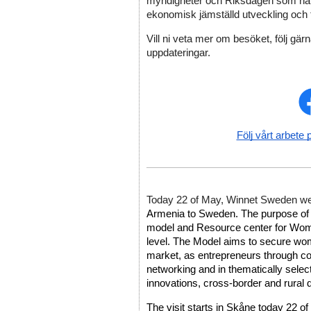
myndigheter och Riksdagen som har i
ekonomisk jämställd utveckling och ti
Vill ni veta mer om besöket, följ gärn
uppdateringar. 
Följ vårt arbete 
Today 22 of May, Winnet Sweden w
Armenia to Sweden. The purpose of th
model and Resource center for Women
level. The Model aims to secure women
market, as entrepreneurs through co
networking and in thematically select
innovations, cross-border and rural
The visit starts in Skåne today 22 of 