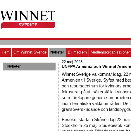
Hem
Om Winnet Sverige
Nyheter
Bli medlem
Medlemsorganisationer
22 maj 2023
UNFPA Armenia och Winnet Armen
Nyheter
Winnet Sverige välkomnar idag, 22
Armenien till Sverige. Syftet med bes
och resurscentrum för kvinnors arbete
fokuserar på att säkerställa kvinno
som företagare genom samarbeten o
inom tematiska valda områden. Detta 
gränsöverskridande och landsbygdsu
Besöket startar i Skåne idag 22 maj till
Stockholm 25 maj. 
Studiebesök komme