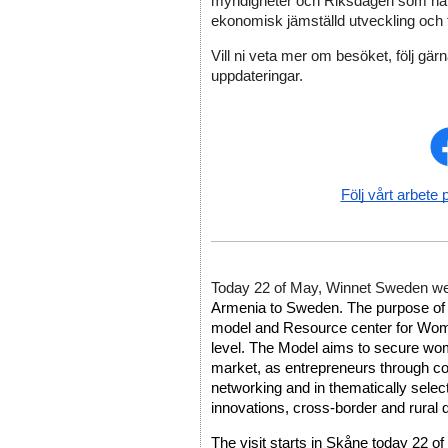
myndigheter och Riksdagen som har i
ekonomisk jämställd utveckling och ti
Vill ni veta mer om besöket, följ gärn
uppdateringar. 
Följ vårt arbete 
Today 22 of May, Winnet Sweden w
Armenia to Sweden. The purpose of th
model and Resource center for Women
level. The Model aims to secure women
market, as entrepreneurs through co
networking and in thematically select
innovations, cross-border and rural
The visit starts in Skåne today 22 of 